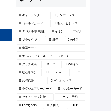
キーワード
キャッシング
ナンバーレス
ゴールドカード
法人・ビジネス
デジタル即時発行
イオン
マイル
ブラックでも
銀行
無金利
縦型カード
推し活（アイドル・アーティスト）
タッチ決済
スーパー
Vポイント
初心者向け
Luxury card
エコ
旅行保険
デポジット型
ラグジュアリーカード
マスターカード
セキュリティ対策
チケット予約
Foreigners
外国人
JCB