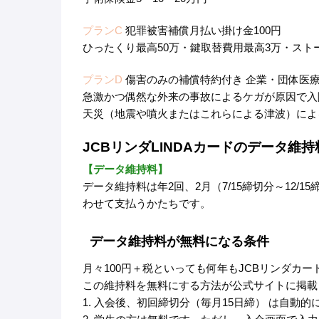
プランC
犯罪被害補償月払い掛け金100円
ひったくり最高50万・鍵取替費用最高3万・スト
プランD
傷害のみの補償特約付き 企業・団体医療
急激かつ偶然な外来の事故によるケガが原因で入
天災（地震や噴火またはこれらによる津波）によ
JCBリンダLINDAカードのデータ維持
【データ維持料】
データ維持料は年2回、2月（7/15締切分～12/1
わせて支払うかたちです。
データ維持料が無料になる条件
月々100円＋税といっても何年もJCBリンダカ
この維持料を無料にする方法が公式サイトに掲載
1. 入会後、初回締切分（毎月15日締） は自動的