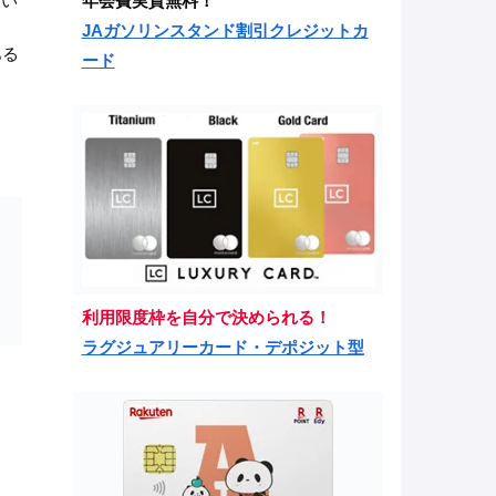
年会費実質無料！
ない
JAガソリンスタンド割引クレジットカ
ある
ード
利用限度枠を自分で決められる！
ラグジュアリーカード・デポジット型