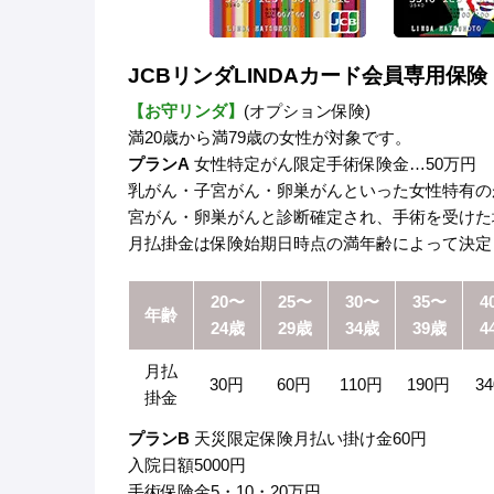
JCBリンダLINDAカード会員専用保
【お守リンダ】
(オプション保険)
満20歳から満79歳の女性が対象です。
プランA
女性特定がん限定手術保険金…50万円
乳がん・子宮がん・卵巣がんといった女性特有の
宮がん・卵巣がんと診断確定され、手術を受けた
月払掛金は保険始期日時点の満年齢によって決定
20〜
25〜
30〜
35〜
4
年齢
24歳
29歳
34歳
39歳
4
月払
30円
60円
110円
190円
3
掛金
プランB
天災限定保険月払い掛け金60円
入院日額5000円
手術保険金5・10・20万円