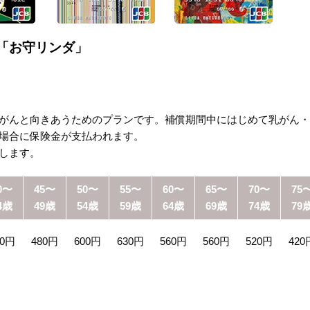
険「お守リンダ」
がんと向きあうためのプランです。補償期間中にはじめて乳がん・
場合に保険金が支払われます。
します。
0〜
45〜
50〜
55〜
60〜
65〜
70〜
75
4歳
49歳
54歳
59歳
64歳
69歳
74歳
79
40円
480円
600円
630円
560円
560円
520円
420