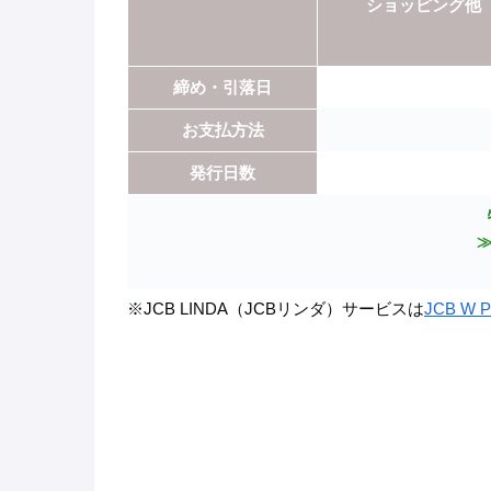
ショッピング他
締め・引落日
お支払方法
発行日数
※JCB LINDA（JCBリンダ）サービスは
JCB W P