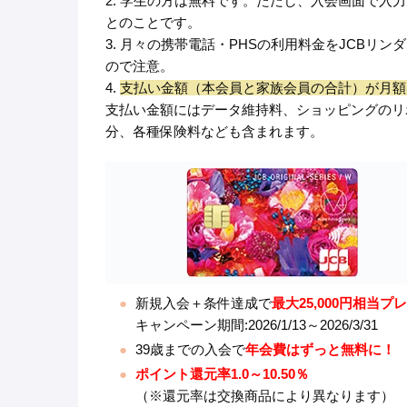
2. 学生の方は無料です。ただし、入会画面で
とのことです。
3. 月々の携帯電話・PHSの利用料金をJCBリ
ので注意。
4.
支払い金額（本会員と家族会員の合計）が月額
支払い金額にはデータ維持料、ショッピングのリ
分、各種保険料なども含まれます。
新規入会＋条件達成で
最大25,000円相当
キャンペーン期間:2026/1/13～2026/3/31
39歳までの入会で
年会費はずっと無料に！
ポイント還元率1.0～10.50％
（※還元率は交換商品により異なります）