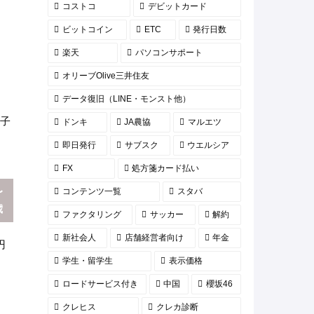
コストコ
デビットカード
ビットコイン
ETC
発行日数
楽天
パソコンサポート
オリーブOlive三井住友
データ復旧（LINE・モンスト他）
子
ドンキ
JA農協
マルエツ
即日発行
サブスク
ウエルシア
FX
処方箋カード払い
〜
コンテンツ一覧
スタバ
歳
ファクタリング
サッカー
解約
新社会人
店舗経営者向け
年金
円
学生・留学生
表示価格
ロードサービス付き
中国
櫻坂46
クレヒス
クレカ診断