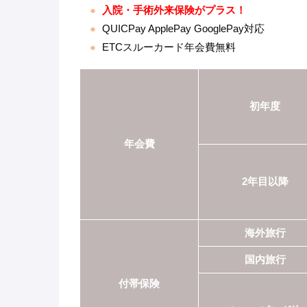
入院・手術外来保険がプラス！
QUICPay ApplePay GooglePay対応
ETCスルーカード年会費無料
初年度
年会費
2年目以降
海外旅行
国内旅行
付帯保険