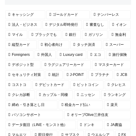
キャッシング
ゴールドカード
ナンバーレス
法人・ビジネス
デジタル即時発行
審査なし
イオン
マイル
ブラックでも
銀行
ガソリン
無金利
縦型カード
初心者向け
タッチ決済
スーパー
Foreigners
外国人
Luxury card
エコ
旅行保険
デポジット型
ラグジュアリーカード
マスターカード
セキュリティ対策
統計
J-POINT
プラチナ
JCB
コストコ
デビットカード
ビットコイン
クレヒス
クレカ診断
カップル・同棲
ニッセン
ランキング
締め・引き落とし日
税金カード払い
楽天
パソコンサポート
オリーブOlive三井住友
データ復旧（LINE・モンスト他）
ドンキ
JA農協
マルエツ
即日発行
サブスク
ウエルシア
FX