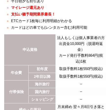
平日朝夕も割引あり
マイレージ還元あり
支払い猶予期間業界最長！
ETCカード1枚毎に利用明細がわかる
カードはどの車でも(レンタカー含む)利用可能
法人もしくは個人事業者の方
出資金10,000円（脱退時返
申込資格
金）
カード発行手数料864円(税
込)1枚
取扱手数料1枚550円(税込)
初年度
年会費
取扱手数料1枚550円(税込)
2年目以降
–
海外旅行
–
付帯保険
国内旅行
–
ショッピング
月末締め 翌々月8日引き落と
締め・引落日