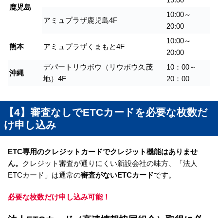
鹿児島
10:00～
アミュプラザ鹿児島4F
20:00
10:00～
熊本
アミュプラザくまもと4F
20:00
デパートリウボウ（リウボウ久茂
10：00～
沖縄
地）4F
20：00
【4】審査なしでETCカードを必要な枚数だ
け申し込み
ETC専用のクレジットカードでクレジット機能はありませ
ん。
クレジット審査が通りにくい新設会社の味方、「法人
ETCカード」は通常の
審査がないETCカード
です。
必要な枚数だけ申し込み可能！