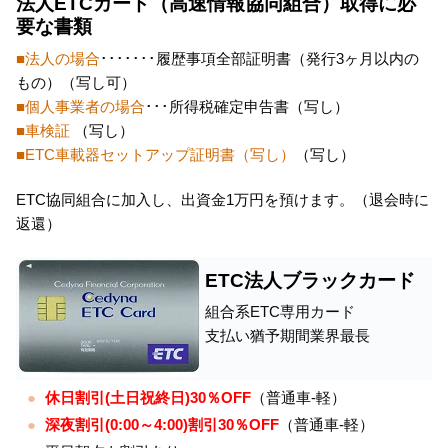
法人ETCカード（高速情報協同組合）取得に必
要な書類
■法人の場合
･･･････履歴事項全部証明書（発行3ヶ月以内の
もの）（写し可）
■個人事業者の場合
･･･所得税確定申告書（写し）
■車検証
（写し）
■ETC車載器セットアップ証明書（写し）
（写し）
ETC協同組合に加入し、出資金1万円を預けます。（退会時に
返還）
ETC法人ブラックカード
組合系ETC専用カード
支払い猶予期間業界最長
休日割引(土日祝終日)30％OFF
（普通車-軽）
深夜割引(0:00～4:00)割引30％OFF
（普通車-軽）