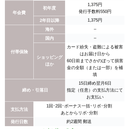
1,375円
初年度
発行手数料550円
年会費
1,375円
2年目以降
–
海外
–
国内
カード紛失・盗難による被害
付帯保険
はお届け日から
ショッピング
60日前までさかのぼって損害
ほか
金の全額（または一部）を補
填
15日締め翌月6日
締め・引落日
指定（任意）の支払方法にて
お支払い
1回･2回･ボーナス一括･リボ･分割
支払方法
あとからリボ･分割
約2週間 郵送
発行日数