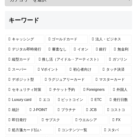
キーワード
キャッシング
ゴールドカード
法人・ビジネス
デジタル即時発行
審査なし
イオン
銀行
無金利
縦型カード
推し活（アイドル・アーティスト）
ガソリン
スーパー
Vポイント
初心者向け
タッチ決済
デポジット型
ラグジュアリーカード
マスターカード
セキュリティ対策
チケット予約
Foreigners
外国人
Luxury card
エコ
ビットコイン
ETC
発行日数
統計
J-POINT
プラチナ
JCB
コストコ
即日発行
サブスク
ウエルシア
FX
処方箋カード払い
コンテンツ一覧
スタバ