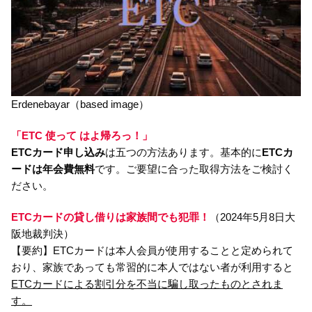
Erdenebayar（based image）
「ETC 使って はよ帰ろっ！」
ETCカード申し込み
は五つの方法あります。基本的に
ETCカ
ードは年会費無料
です。ご要望に合った取得方法をご検討く
ださい。
ETCカードの貸し借りは家族間でも犯罪！
（2024年5月8日大
阪地裁判決）
【要約】ETCカードは本人会員が使用することと定められて
おり、家族であっても常習的に本人ではない者が利用すると
ETCカードによる割引分を不当に騙し取ったものとされま
す。