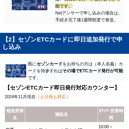
能です。
Netアンサーで申し込みの場合は、
手続き完了後1週間程度で発送。
【2】セゾンETCカードに即日追加発行で申
し込み
既に
セゾンカード
をお持ちの方は（本人名義）カ
ードを持参すれば
その場でETCカード発行が可能
です。
【セゾンETCカード即日発行対応カウンター】
2024年11月現在
（土日祝も対応）
都道府県
ｶｳﾝﾀｰ営業時
施設名
名
間
10:00～