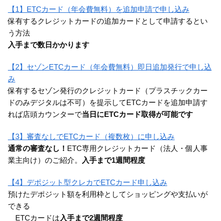
【1】ETCカード（年会費無料）を追加申請で申し込み
保有するクレジットカードの追加カードとして申請するとい
う方法
入手まで数日かかります
【2】セゾンETCカード（年会費無料）即日追加発行で申し込
み
保有するセゾン発行のクレジットカード（プラスチックカー
ドのみデジタルは不可）を提示してETCカードを追加申請す
れば店頭カウンターで
当日にETCカード取得が可能です
【3】審査なしでETCカード（複数枚）に申し込み
通常の審査なし！
ETC専用クレジットカード（法人・個人事
業主向け）のご紹介。
入手まで1週間程度
【4】デポジット型クレカでETCカード申し込み
預けたデポジット額を利用枠としてショッピングや支払いが
できる
ETCカードは
入手まで2週間程度