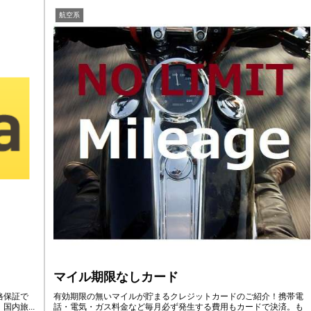
航空系
マイル期限なしカード
格保証で
有効期限の無いマイルが貯まるクレジットカードのご紹介！携帯電
内旅...
話・電気・ガス料金など毎月必ず発生する費用もカードで決済。も