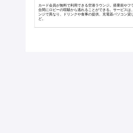
カード会員が無料で利用できる空港ラウンジ。搭乗前やフ
合間にロビーの喧騒から逃れることができる。サービスは
ンジで異なり、ドリンクや食事の提供、充電器パソコン貸
ど。