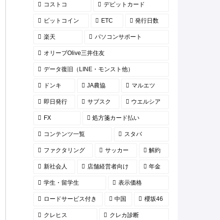
コストコ
デビットカード
ビットコイン
ETC
発行日数
楽天
パソコンサポート
オリーブOlive三井住友
データ復旧（LINE・モンスト他）
ドンキ
JA農協
マルエツ
即日発行
サブスク
ウエルシア
FX
処方箋カード払い
コンテンツ一覧
スタバ
ファクタリング
サッカー
解約
新社会人
店舗経営者向け
年金
学生・留学生
表示価格
ロードサービス付き
中国
櫻坂46
クレヒス
クレカ診断