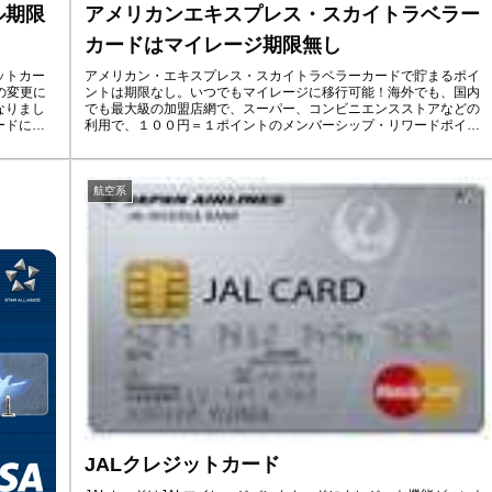
ル期限
アメリカンエキスプレス・スカイトラベラー
カードはマイレージ期限無し
ットカー
アメリカン・エキスプレス・スカイトラベラーカードで貯まるポイ
の変更に
ントは期限なし。いつでもマイレージに移行可能！海外でも、国内
なりまし
でも最大級の加盟店網で、スーパー、コンビニエンスストアなどの
ードに新
利用で、１００円＝１ポイントのメンバーシップ・リワードポイン
トが貯まります。有効期限は無期限なので、ポイントはいつでもカ
ードでの支払い代金への充当や、提携航空会社のマイルに移行が可
能。
航空系
JALクレジットカード