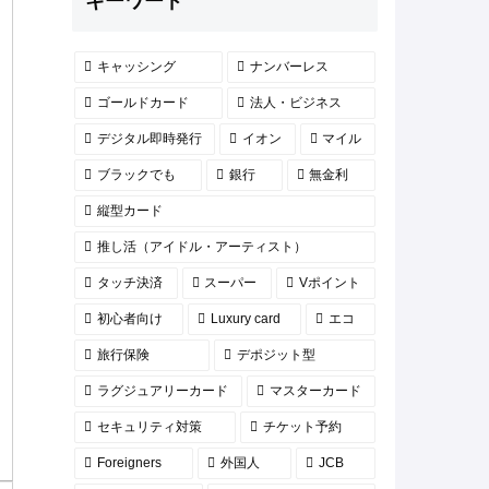
キーワード
キャッシング
ナンバーレス
ゴールドカード
法人・ビジネス
デジタル即時発行
イオン
マイル
ブラックでも
銀行
無金利
縦型カード
推し活（アイドル・アーティスト）
タッチ決済
スーパー
Vポイント
初心者向け
Luxury card
エコ
旅行保険
デポジット型
ラグジュアリーカード
マスターカード
セキュリティ対策
チケット予約
Foreigners
外国人
JCB