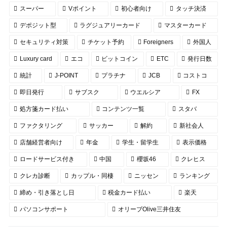
スーパー
Vポイント
初心者向け
タッチ決済
デポジット型
ラグジュアリーカード
マスターカード
セキュリティ対策
チケット予約
Foreigners
外国人
Luxury card
エコ
ビットコイン
ETC
発行日数
統計
J-POINT
プラチナ
JCB
コストコ
即日発行
サブスク
ウエルシア
FX
処方箋カード払い
コンテンツ一覧
スタバ
ファクタリング
サッカー
解約
新社会人
店舗経営者向け
年金
学生・留学生
表示価格
ロードサービス付き
中国
櫻坂46
クレヒス
クレカ診断
カップル・同棲
ニッセン
ランキング
締め・引き落とし日
税金カード払い
楽天
パソコンサポート
オリーブOlive三井住友