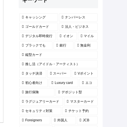
キーワード
キャッシング
ナンバーレス
ゴールドカード
法人・ビジネス
デジタル即時発行
イオン
マイル
ブラックでも
銀行
無金利
縦型カード
推し活（アイドル・アーティスト）
タッチ決済
スーパー
Vポイント
初心者向け
Luxury card
エコ
旅行保険
デポジット型
ラグジュアリーカード
マスターカード
セキュリティ対策
チケット予約
Foreigners
外国人
JCB