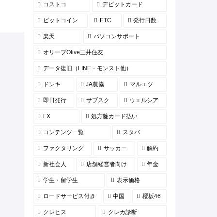
コストコ
デビットカード
ビットコイン
ETC
発行日数
楽天
パソコンサポート
オリーブOlive三井住友
データ復旧（LINE・モンスト他）
ドンキ
JA農協
マルエツ
即日発行
サブスク
ウエルシア
FX
処方箋カード払い
コンテンツ一覧
スタバ
ファクタリング
サッカー
解約
新社会人
店舗経営者向け
年金
学生・留学生
表示価格
ロードサービス付き
中国
櫻坂46
クレヒス
クレカ診断