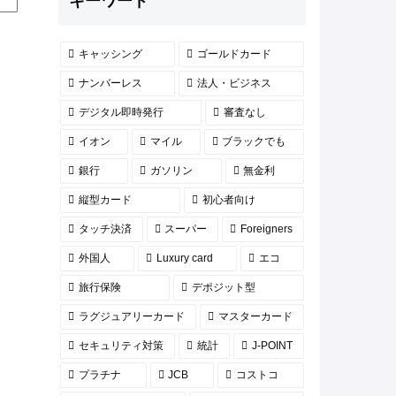
キーワード
キャッシング
ゴールドカード
ナンバーレス
法人・ビジネス
デジタル即時発行
審査なし
イオン
マイル
ブラックでも
銀行
ガソリン
無金利
縦型カード
初心者向け
タッチ決済
スーパー
Foreigners
外国人
Luxury card
エコ
旅行保険
デポジット型
ラグジュアリーカード
マスターカード
セキュリティ対策
統計
J-POINT
プラチナ
JCB
コストコ