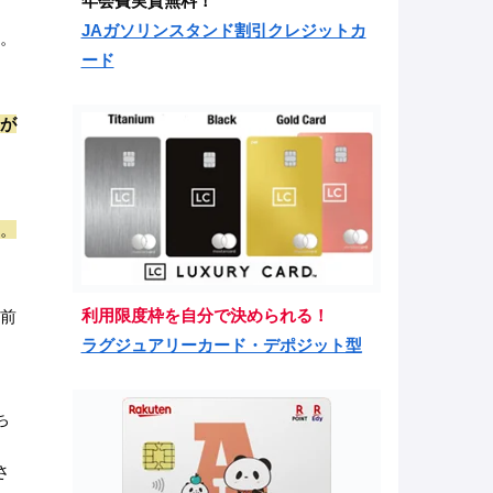
年会費実質無料！
JAガソリンスタンド割引クレジットカ
。
ード
が
。
利用限度枠を自分で決められる！
前
ラグジュアリーカード・デポジット型
ち
さ