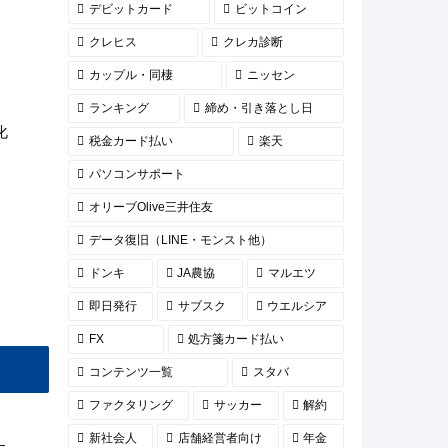
デビットカード
ビットコイン
クレヒス
クレカ診断
カップル・同棲
ニッセン
ランキング
締め・引き落とし日
化
税金カード払い
楽天
パソコンサポート
オリーブOlive三井住友
データ復旧（LINE・モンスト他）
ドンキ
JA農協
マルエツ
即日発行
サブスク
ウエルシア
FX
処方箋カード払い
コンテンツ一覧
スタバ
ファクタリング
サッカー
解約
新社会人
店舗経営者向け
年金