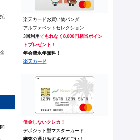
、
払
楽天カードお買い物パンダ
アルファベットセレクション
3回利用で
もれなく8,000円相当ポイン
トプレゼント！
金
年会費永年無料！
楽天カード
借金しないクレカ！
間
デポジット型マスターカード
審査の通りやすさがすごい！