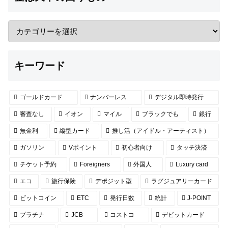
キーワード
ゴールドカード
ナンバーレス
デジタル即時発行
審査なし
イオン
マイル
ブラックでも
銀行
無金利
縦型カード
推し活（アイドル・アーティスト）
ガソリン
Vポイント
初心者向け
タッチ決済
チケット予約
Foreigners
外国人
Luxury card
エコ
旅行保険
デポジット型
ラグジュアリーカード
ビットコイン
ETC
発行日数
統計
J-POINT
プラチナ
JCB
コストコ
デビットカード