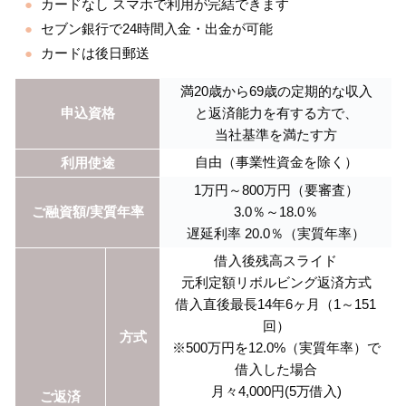
カードなし スマホで利用が完結できます
セブン銀行で24時間入金・出金が可能
カードは後日郵送
満20歳から69歳の定期的な収入
申込資格
と返済能力を有する方で、
当社基準を満たす方
自由（事業性資金を除く）
利用使途
1万円～800万円（要審査）
ご融資額/実質年率
3.0％～18.0％
遅延利率 20.0％（実質年率）
借入後残高スライド
元利定額リボルビング返済方式
借入直後最長14年6ヶ月（1～151
回）
方式
※500万円を12.0%（実質年率）で
借入した場合
月々4,000円(5万借入)
ご返済