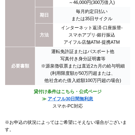
～46,000円(300万借入)
毎月約定日払い
期日
または35日サイクル
インターネット返済-口座振替-
方法
スマホアプリ-銀行振込
アイフル店舗ATM-提携ATM
運転免許証またはパスポート他
写真付き身分証明書等
必要書類
※源泉徴収票または直近2カ月の給与明細
(利用限度額が50万円超または、
他社含めた借入総額100万円超の場合)
貸付け条件はこちら・公式ページ
≫
アイフル30日間無利息
スマホ-PC対応
※お申込の状況によってはご希望にそえない場合がございま
す。