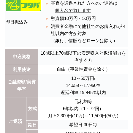
審査を通過された方へのご連絡は
個人名で致します
融資額10万円～50万円
即日振込み
消費者金融にて他社でのお借入れが４
社以内の方が対象
（銀行、信販などローンは除く）
18歳以上70歳以下の安定収入と返済能力を
申込資格
有する方
自由（事業性資金を除く）
利用使途
10～50万円/
ご融資額/実質
14.959～17.950％
年率
遅延利率 19.945％以内
元利均等
方式
6年以内（1～72回）
月々2,300円(10万)～11,500円(50万)
ご返済
希望日 30日毎
期日