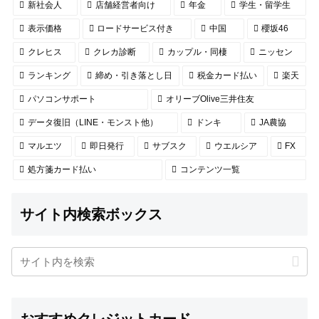
新社会人
店舗経営者向け
年金
学生・留学生
表示価格
ロードサービス付き
中国
櫻坂46
クレヒス
クレカ診断
カップル・同棲
ニッセン
ランキング
締め・引き落とし日
税金カード払い
楽天
パソコンサポート
オリーブOlive三井住友
データ復旧（LINE・モンスト他）
ドンキ
JA農協
マルエツ
即日発行
サブスク
ウエルシア
FX
処方箋カード払い
コンテンツ一覧
サイト内検索ボックス