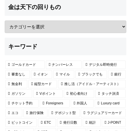
金は天下の回りもの
キーワード
ゴールドカード
ナンバーレス
デジタル即時発行
審査なし
イオン
マイル
ブラックでも
銀行
無金利
縦型カード
推し活（アイドル・アーティスト）
ガソリン
Vポイント
初心者向け
タッチ決済
チケット予約
Foreigners
外国人
Luxury card
エコ
旅行保険
デポジット型
ラグジュアリーカード
ビットコイン
ETC
発行日数
統計
J-POINT