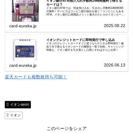
イオン銀行ATM預け入れ手数料24時間無料で得する
カードは？
イオン銀行ATMでは、預金預け入れ・引き出し手数料24時間365
日無料！サービスはコンビニ銀行他社を凌ぐ！コンビニにもある
ATM。イオン銀行口座開設メリット最大のクレカがイオンカー
ド。
2025.08.22
card-eureka.jp
イオンクレジットカードに即時発行で申し込み
イオンのクレジットカードすぐに使うならデジタル即時発行！最
短５分で使えるイオンカードの種類を一覧で比較。キャッシング
情報も。イオン銀行を引き落とし口座にすればさらにお得！
2026.06.13
card-eureka.jp
楽天カードも複数枚持ち可能！
イオンaeon
イオン
このページをシェア