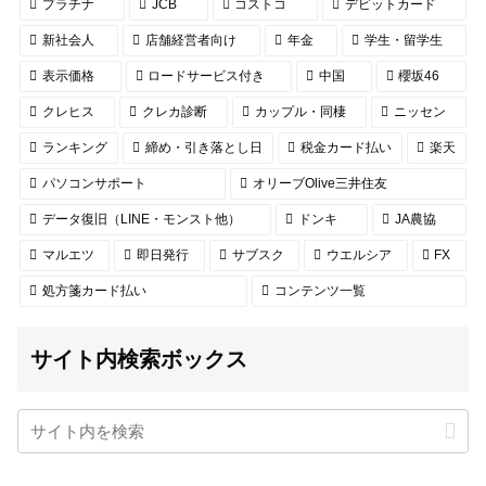
プラチナ
JCB
コストコ
デビットカード
新社会人
店舗経営者向け
年金
学生・留学生
表示価格
ロードサービス付き
中国
櫻坂46
クレヒス
クレカ診断
カップル・同棲
ニッセン
ランキング
締め・引き落とし日
税金カード払い
楽天
パソコンサポート
オリーブOlive三井住友
データ復旧（LINE・モンスト他）
ドンキ
JA農協
マルエツ
即日発行
サブスク
ウエルシア
FX
処方箋カード払い
コンテンツ一覧
サイト内検索ボックス