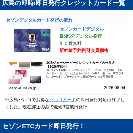
広島の即時/即日発行クレジットカード一覧
セゾンデジタルカード発行の流れ
セゾンカードデジタル
最短5分デジタル発行
年会費無料
新幹線予約割引会員価格
JCBジェーシービークレジットカードの作り方
【2026年8月】
新Jポイント始動！JCBクレジットカードの作り方を解説。クレ
カ・ジェーシービーは入会キャンペーン中！一般、W、Wプラス
L、ゴールド、プラチナすべて最短5分デジタル即日発行。
2026.08.04
card-eureka.jp
※広島パルコでお得な
パルコカード
の即日発行対応は終了し
ました。現在郵送のみで最短3営業日発行
セゾンETCカード即日発行！