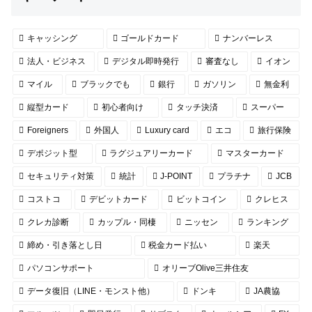
キャッシング
ゴールドカード
ナンバーレス
法人・ビジネス
デジタル即時発行
審査なし
イオン
マイル
ブラックでも
銀行
ガソリン
無金利
縦型カード
初心者向け
タッチ決済
スーパー
Foreigners
外国人
Luxury card
エコ
旅行保険
デポジット型
ラグジュアリーカード
マスターカード
セキュリティ対策
統計
J-POINT
プラチナ
JCB
コストコ
デビットカード
ビットコイン
クレヒス
クレカ診断
カップル・同棲
ニッセン
ランキング
締め・引き落とし日
税金カード払い
楽天
パソコンサポート
オリーブOlive三井住友
データ復旧（LINE・モンスト他）
ドンキ
JA農協