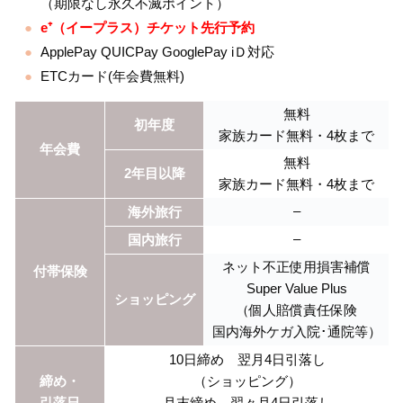
（期限なし永久不滅ポイント）
e⁺（イープラス）チケット先行予約
ApplePay QUICPay GooglePay iＤ対応
ETCカード(年会費無料)
無料
初年度
家族カード無料・4枚まで
年会費
無料
2年目以降
家族カード無料・4枚まで
–
海外旅行
–
国内旅行
ネット不正使用損害補償
付帯保険
Super Value Plus
ショッピング
（個人賠償責任保険
国内海外ケガ入院･通院等）
10日締め 翌月4日引落し
締め・
（ショッピング）
引落日
月末締め 翌々月4日引落し