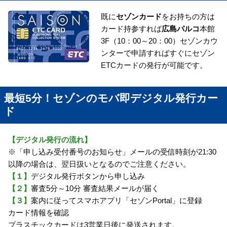
既に
セゾンカード
をお持ちの方は
カード持参すれば
広島パルコ
本館
3F（10：00～20：00）セゾンカウ
ンターで申請すればすぐにセゾン
ETCカードの発行が可能です。
最短5分！セゾンのモバ即デジタル発行カー
ド
【デジタル発行の流れ】
※「申し込み受付番号のお知らせ」メールの受信時刻が21:30
以降の場合は、翌日扱いとなるのでご注意ください。
【１】
デジタル発行ボタンから申し込み
【２】
審査5分～10分 審査結果メールが届く
【３】
案内に従ってスマホアプリ「セゾンPortal」に登録
カード情報を確認
プラスチックカードは3営業日後に発送されます。