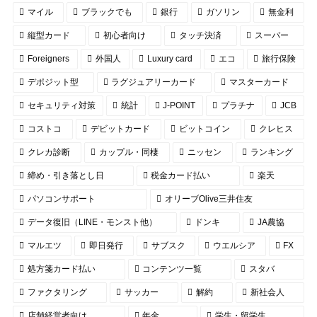
マイル
ブラックでも
銀行
ガソリン
無金利
縦型カード
初心者向け
タッチ決済
スーパー
Foreigners
外国人
Luxury card
エコ
旅行保険
デポジット型
ラグジュアリーカード
マスターカード
セキュリティ対策
統計
J-POINT
プラチナ
JCB
コストコ
デビットカード
ビットコイン
クレヒス
クレカ診断
カップル・同棲
ニッセン
ランキング
締め・引き落とし日
税金カード払い
楽天
パソコンサポート
オリーブOlive三井住友
データ復旧（LINE・モンスト他）
ドンキ
JA農協
マルエツ
即日発行
サブスク
ウエルシア
FX
処方箋カード払い
コンテンツ一覧
スタバ
ファクタリング
サッカー
解約
新社会人
店舗経営者向け
年金
学生・留学生