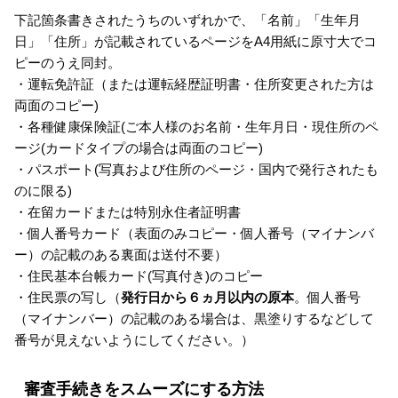
下記箇条書きされたうちのいずれかで、「名前」「生年月
日」「住所」が記載されているページをA4用紙に原寸大でコ
ピーのうえ同封。
・運転免許証（または運転経歴証明書・住所変更された方は
両面のコピー)
・各種健康保険証(ご本人様のお名前・生年月日・現住所のペ
ージ(カードタイプの場合は両面のコピー)
・パスポート(写真および住所のページ・国内で発行されたも
のに限る)
・在留カードまたは特別永住者証明書
・個人番号カード（表面のみコピー・個人番号（マイナンバ
ー）の記載のある裏面は送付不要）
・住民基本台帳カード(写真付き)のコピー
・住民票の写し（
発行日から６ヵ月以内の原本
。個人番号
（マイナンバー）の記載のある場合は、黒塗りするなどして
番号が見えないようにしてください。）
審査手続きをスムーズにする方法