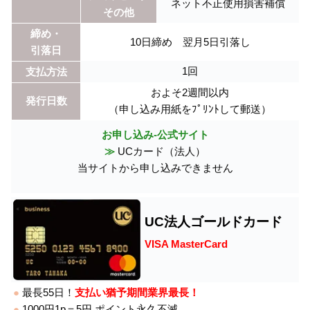
ネット不正使用損害補償
その他
締め・
10日締め 翌月5日引落し
引落日
1回
支払方法
およそ2週間以内
発行日数
（申し込み用紙をﾌﾟﾘﾝﾄして郵送）
お申し込み-公式サイト
≫
UCカード（法人）
当サイトから申し込みできません
UC法人ゴールドカード
VISA MasterCard
●
最長55日！
支払い猶予期間業界最長！
●
1000円1p＝5円 ポイント永久不滅