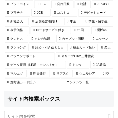
ビットコイン
ETC
発行日数
統計
J-POINT
プラチナ
JCB
コストコ
デビットカード
新社会人
店舗経営者向け
年金
学生・留学生
表示価格
ロードサービス付き
中国
櫻坂46
クレヒス
クレカ診断
カップル・同棲
ニッセン
ランキング
締め・引き落とし日
税金カード払い
楽天
パソコンサポート
オリーブOlive三井住友
データ復旧（LINE・モンスト他）
ドンキ
JA農協
マルエツ
即日発行
サブスク
ウエルシア
FX
処方箋カード払い
コンテンツ一覧
サイト内検索ボックス