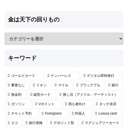
金は天下の回りもの
キーワード
ゴールドカード
ナンバーレス
デジタル即時発行
審査なし
イオン
マイル
ブラックでも
銀行
無金利
縦型カード
推し活（アイドル・アーティスト）
ガソリン
Vポイント
初心者向け
タッチ決済
チケット予約
Foreigners
外国人
Luxury card
エコ
旅行保険
デポジット型
ラグジュアリーカード