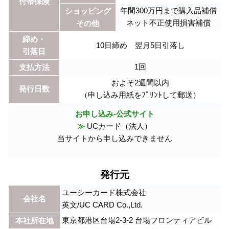
付帯保険
年間300万円まで購入品補償
ショッピング
ネット不正使用損害補償
その他
締め・
10日締め 翌月5日引落し
引落日
1回
支払方法
およそ2週間以内
発行日数
（申し込み用紙をﾌﾟﾘﾝﾄして郵送）
お申し込み-公式サイト
≫
UCカード（法人）
当サイトから申し込みできません
発行元
ユーシーカード株式会社
会社名
英文/UC CARD Co.,Ltd.
東京都港区台場2-3-2 台場フロンティアビル
本社所在地