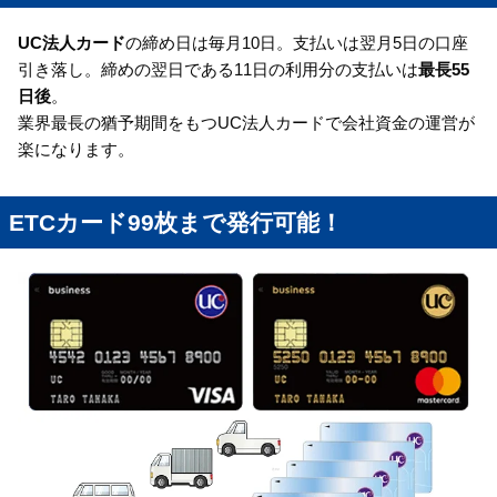
UC法人カード
の締め日は毎月10日。支払いは翌月5日の口座
引き落し。締めの翌日である11日の利用分の支払いは
最長55
日後
。
業界最長の猶予期間をもつUC法人カードで会社資金の運営が
楽になります。
ETCカード99枚まで発行可能！