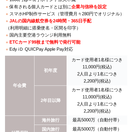
●
保有される個人カードとは別に
企業与信枠を設定
●
スマホHP制作サービス（管理費月々280円でオリジナル）
●
JALの国内線航空券を24時間・365日手配
（利用明細に搭乗便名・区間を印字）
●
国内主要空港ラウンジ利用無料
●
ETCカード99枚まで無料で発行可能
●
Edy iＤ QUICPay Apple Pay対応
カード使用者1名様につき
11,000円(税込)
初年度
2人目より1名につき
2,200円(税込)
年会費
カード使用者1名様につき
11,000円(税込)
2年目以降
2人目より1名につき
2,200円(税込)
最高5000万（自動付帯）
海外旅行
最高5000万（自動付帯）
国内旅行