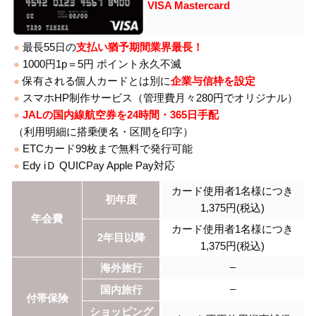
VISA Mastercard
●
最長55日の
支払い猶予期間業界最長！
●
1000円1p＝5円 ポイント永久不滅
●
保有される個人カードとは別に
企業与信枠を設定
●
スマホHP制作サービス（管理費月々280円でオリジナル）
●
JALの国内線航空券を24時間・365日手配
（利用明細に搭乗便名・区間を印字）
●
ETCカード99枚まで無料で発行可能
●
Edy iＤ QUICPay Apple Pay対応
カード使用者1名様につき
初年度
1,375円(税込)
年会費
カード使用者1名様につき
2年目以降
1,375円(税込)
–
海外旅行
–
国内旅行
付帯保険
ショッピング