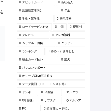
デビットカード
新社会人
店舗経営者向け
年金
を
学生・留学生
表示価格
ロードサービス付き
中国
櫻坂46
クレヒス
クレカ診断
カップル・同棲
ニッセン
ランキング
締め・引き落とし日
税金カード払い
楽天
パソコンサポート
オリーブOlive三井住友
データ復旧（LINE・モンスト他）
ドンキ
JA農協
マルエツ
即日発行
サブスク
ウエルシア
FX
処方箋カード払い