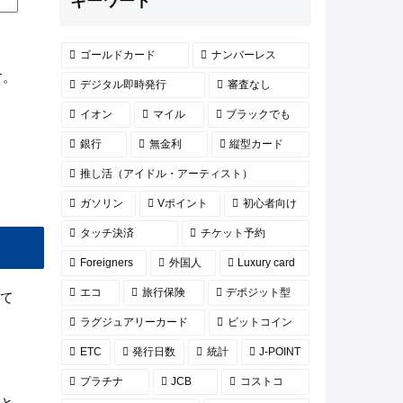
キーワード
ゴールドカード
ナンバーレス
す。
デジタル即時発行
審査なし
イオン
マイル
ブラックでも
銀行
無金利
縦型カード
推し活（アイドル・アーティスト）
ガソリン
Vポイント
初心者向け
タッチ決済
チケット予約
Foreigners
外国人
Luxury card
エコ
旅行保険
デポジット型
て
ラグジュアリーカード
ビットコイン
ETC
発行日数
統計
J-POINT
プラチナ
JCB
コストコ
と