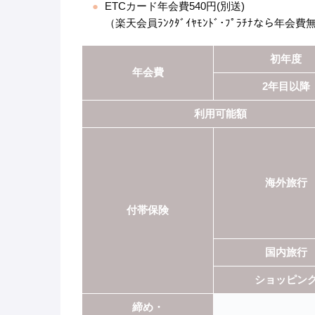
ETCカード年会費540円(別送)
（楽天会員ﾗﾝｸﾀﾞｲﾔﾓﾝﾄﾞ･ﾌﾟﾗﾁﾅなら年会費
初年度
年会費
2年目以降
利用可能額
海外旅行
付帯保険
国内旅行
ショッピン
締め・