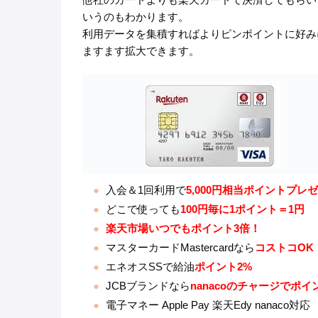
いうのもわかります。
利用データを集積すればよりピンポイントに好み
ますます拡大できます。
入会＆1回利用で
5,000円相当ポイントプレ
どこで使っても
100円毎に1ポイント＝1円
楽天市場いつでもポイント3倍！
マスターカードMastercardなら
コストコOK
エネオスSSで給油
ポイント2%
JCBブランドなら
nanacoのチャージでポイ
電子マネー Apple Pay 楽天Edy nanaco対応