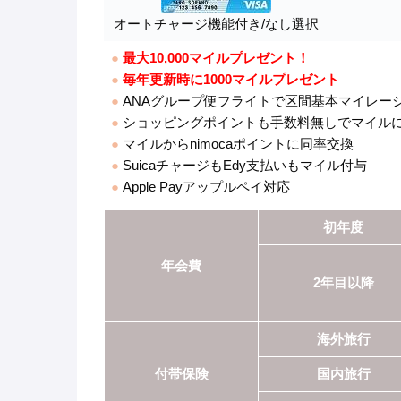
オートチャージ機能付き/なし選択
●
最大10,000マイルプレゼント！
●
毎年更新時に1000マイルプレゼント
●
ANAグループ便フライトで区間基本マイレー
●
ショッピングポイントも手数料無しでマイル
●
マイルからnimocaポイントに同率交換
●
SuicaチャージもEdy支払いもマイル付与
●
Apple Payアップルペイ対応
初年度
年会費
2年目以降
海外旅行
付帯保険
国内旅行