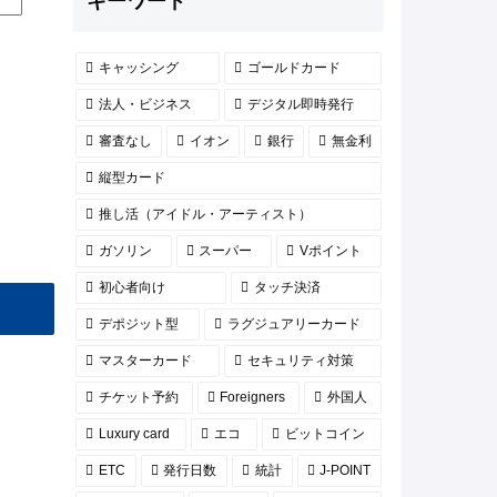
キーワード
キャッシング
ゴールドカード
法人・ビジネス
デジタル即時発行
審査なし
イオン
銀行
無金利
縦型カード
推し活（アイドル・アーティスト）
ガソリン
スーパー
Vポイント
初心者向け
タッチ決済
デポジット型
ラグジュアリーカード
マスターカード
セキュリティ対策
チケット予約
Foreigners
外国人
Luxury card
エコ
ビットコイン
ETC
発行日数
統計
J-POINT