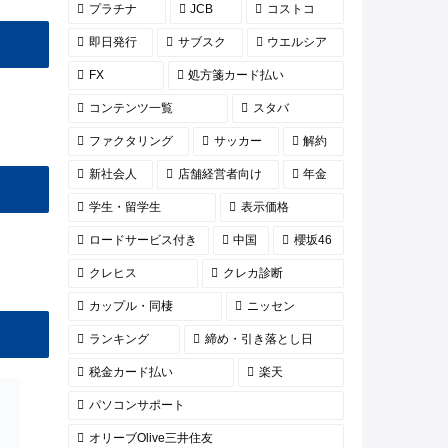
プラチナ
JCB
コストコ
即日発行
サブスク
ウエルシア
FX
処方箋カード払い
コンテンツ一覧
スタバ
ファクタリング
サッカー
解約
新社会人
店舗経営者向け
年金
学生・留学生
表示価格
ロードサービス付き
中国
櫻坂46
クレヒス
クレカ診断
カップル・同棲
ニッセン
ランキング
締め・引き落とし日
税金カード払い
楽天
パソコンサポート
オリーブOlive三井住友