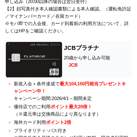
申し込み（20:00以降の場合は翌日受付）
【2】顔写真付き本人確認書類による本人確認。（運転免許証
／マイナンバーカード／在留カード）
※モバ即での入会後、カード到着前の利用方法について、詳
しくはHPをご確認ください。
JCBプラチナ
20歳から申し込み可能
JCB
新規入会＋条件達成で
最大104,150円相当プレゼントキ
ャンペーン中！
キャンペーン期間:2026/4/1～期間未定
優待店でのご利用
ポイント最大20倍！
（※還元率は交換商品により異なります）
海外カード利用
ポイント2倍
プライオリティ･パス付き