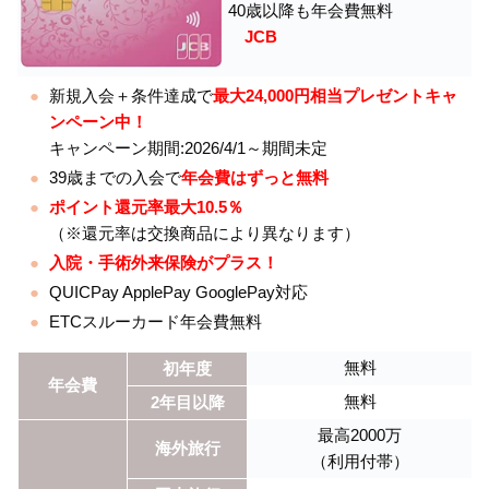
40歳以降も年会費無料
JCB
新規入会＋条件達成で
最大24,000円相当プレゼントキャ
ンペーン中！
キャンペーン期間:2026/4/1～期間未定
39歳までの入会で
年会費はずっと無料
ポイント還元率最大10.5％
（※還元率は交換商品により異なります）
入院・手術外来保険がプラス！
QUICPay ApplePay GooglePay対応
ETCスルーカード年会費無料
無料
初年度
年会費
無料
2年目以降
最高2000万
海外旅行
（利用付帯）