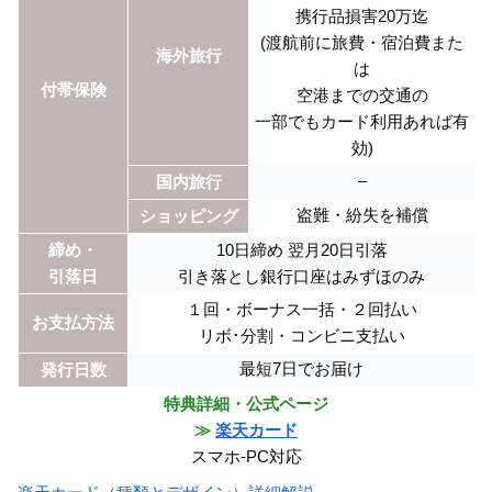
携行品損害20万迄
(渡航前に旅費・宿泊費また
海外旅行
は
付帯保険
空港までの交通の
一部でもカード利用あれば有
効)
–
国内旅行
盗難・紛失を補償
ショッピング
締め・
10日締め 翌月20日引落
引落日
引き落とし銀行口座はみずほのみ
１回・ボーナス一括・２回払い
お支払方法
リボ･分割・コンビニ支払い
最短7日でお届け
発行日数
特典詳細・公式ページ
≫
楽天カード
スマホ-PC対応