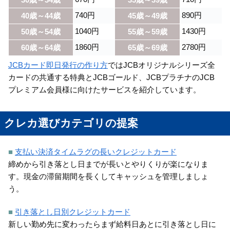
740円
890円
40歳～44歳
45歳～49歳
1040円
1430円
50歳～54歳
55歳～59歳
1860円
2780円
60歳～64歳
65歳～69歳
JCBカード即日発行の作り方
ではJCBオリジナルシリーズ全
カードの共通する特典とJCBゴールド、JCBプラチナのJCB
プレミアム会員様に向けたサービスを紹介しています。
クレカ選びカテゴリの提案
■
支払い決済タイムラグの長いクレジットカード
締めから引き落とし日までが長いとやりくりが楽になりま
す。現金の滞留期間を長くしてキャッシュを管理しましょ
う。
■
引き落とし日別クレジットカード
新しい勤め先に変わったらまず給料日あとに引き落とし日に