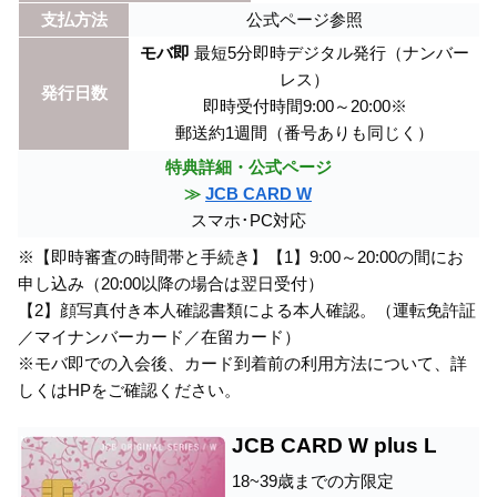
支払方法
公式ページ参照
モバ即
最短5分即時デジタル発行（ナンバー
レス）
発行日数
即時受付時間9:00～20:00※
郵送約1週間（番号ありも同じく）
特典詳細・公式ページ
≫
JCB CARD W
スマホ･PC対応
※【即時審査の時間帯と手続き】【1】9:00～20:00の間にお
申し込み（20:00以降の場合は翌日受付）
【2】顔写真付き本人確認書類による本人確認。（運転免許証
／マイナンバーカード／在留カード）
※モバ即での入会後、カード到着前の利用方法について、詳
しくはHPをご確認ください。
JCB CARD W plus L
18~39歳までの方限定