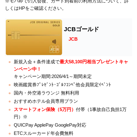
※モバ即での入会後、カード到着前の利用方法について、詳
しくはHPをご確認ください。
JCBゴールド
JCB
新規入会＋条件達成で
最大58,100円相当プレゼントキャ
ンペーン中！
キャンペーン期間:2026/4/1～期間未定
映画鑑賞券ﾌﾟﾚｾﾞﾝﾄ･ｺﾞﾙﾌｺﾝﾍﾟ他会員限定ｲﾍﾞﾝﾄ
国内・外空港ラウンジ 無料利用
おすすめホテル会員専用プラン
スマートフォン保険（5万円）
付帯（1事故自己負担1万
円）※
QUICPay ApplePay GooglePay対応
ETCスルーカード年会費無料