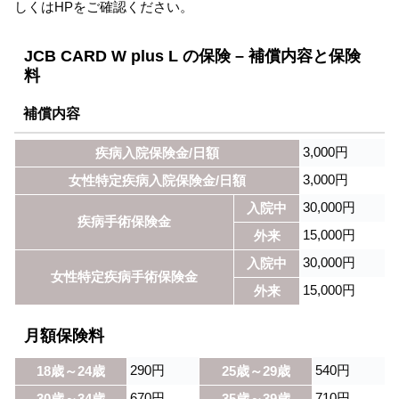
しくはHPをご確認ください。
JCB CARD W plus L の保険 – 補償内容と保険
料
補償内容
3,000円
疾病入院保険金/日額
3,000円
女性特定疾病入院保険金/日額
30,000円
入院中
疾病手術保険金
15,000円
外来
30,000円
入院中
女性特定疾病手術保険金
15,000円
外来
月額保険料
290円
540円
18歳～24歳
25歳～29歳
670円
710円
30歳～34歳
35歳～39歳