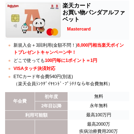
楽天カード
お買い物パンダアルファ
ベット
Mastercard
新規入会＋3回利用(金額不問！)
8,000円相当楽天ポイン
トプレゼントキャンペーン中！
どこで使っても
100円毎に1ポイント＝1円
VISAタッチ決済対応
ETCカード年会費540円(別送)
（楽天会員ﾗﾝｸﾀﾞｲﾔﾓﾝﾄﾞ･ﾌﾟﾗﾁﾅなら年会費無料）
無料
初年度
年会費
永年無料
2年目以降
最高100万円
利用可能額
最高2000万
疾病治療費用200万