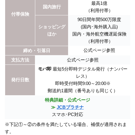
最高1億
国内旅行
（利用付帯）
付帯保険
90日間年間500万限度
ショッピング
(国内･海外購入品)
ほか
国内・海外航空機遅延保険
（利用付帯）
公式ページ参照
締め・引落日
支払方法
公式ページ参照
モバ即
最短5分即時デジタル発行（ナンバー
レス）
発行日数
即時受付時間9:00～20:00※
郵送約1週間（番号ありも同じく）
特典詳細・公式ページ
≫
JCBプラチナ
スマホ･PC対応
※下記①～②の条件を満たしている場合、補償が適用されま
す。