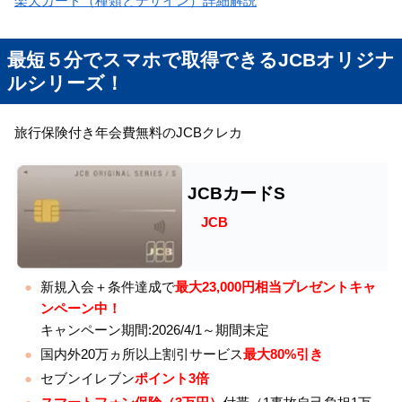
楽天カード（種類とデザイン）詳細解説
最短５分でスマホで取得できるJCBオリジナ
ルシリーズ！
旅行保険付き年会費無料のJCBクレカ
JCBカードS
JCB
新規入会＋条件達成で
最大23,000円相当プレゼントキャ
ンペーン中！
キャンペーン期間:2026/4/1～期間未定
国内外20万ヵ所以上割引サービス
最大80%引き
セブンイレブン
ポイント3倍