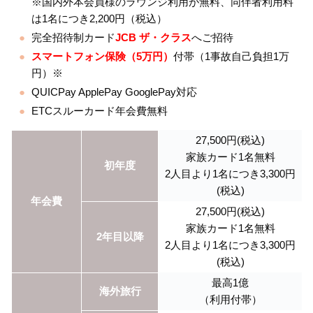
※国内外本会員様のラウンジ利用が無料、同伴者利用料
は1名につき2,200円（税込）
完全招待制カード
JCB ザ・クラス
へご招待
スマートフォン保険（5万円）
付帯（1事故自己負担1万
円）※
QUICPay ApplePay GooglePay対応
ETCスルーカード年会費無料
27,500円(税込)
家族カード1名無料
初年度
2人目より1名につき3,300円
(税込)
年会費
27,500円(税込)
家族カード1名無料
2年目以降
2人目より1名につき3,300円
(税込)
最高1億
海外旅行
（利用付帯）