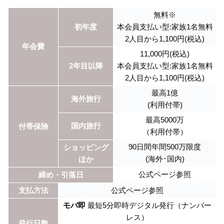
無料※
初年度
本会員支払い型:家族1名無料
2人目から1,100円(税込)
年会費
11,000円(税込)
2年目以降
本会員支払い型:家族1名無料
2人目から1,100円(税込)
最高1億
海外旅行
(利用付帯)
最高5000万
国内旅行
付帯保険
（利用付帯）
90日間年間500万限度
ショッピング
(海外･国内)
ほか
公式ページ参照
締め・引落日
支払方法
公式ページ参照
モバ即
最短5分即時デジタル発行（ナンバー
レス）
発行日数