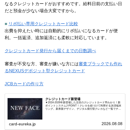
なるクレジットカードがおすすめです。給料日前の支払い日
だと預金が少ない場合大変ですから。
■
リボ払い専用クレジットカード比較
出費を抑えたい時には自動的にリボ払いになるカードが便
利。一括返済、追加返済にも柔軟に対応しています。
クレジットカード発行から届くまでの日数調べ
審査が不安な方、審査が嫌いな方には
審査ブラックでも作れ
るNEXUSデポジット型クレジットカード
JCBカードの作り方
クレジットカード新登場
▼2024-2026年新登場した注目のクレジットカード早わかり！新
ポイントシステムJ-POINT！クレカを紐づけて利用する決済端末
リング。新券面デザイン、デジタル発行型クレカなど一覧でチェ
ック！
2026.08.08
card-eureka.jp