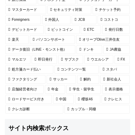
マスターカード
セキュリティ対策
チケット予約
Foreigners
外国人
JCB
コストコ
デビットカード
ビットコイン
ETC
発行日数
楽天
パソコンサポート
オリーブOlive三井住友
データ復旧（LINE・モンスト他）
ドンキ
JA農協
マルエツ
即日発行
サブスク
ウエルシア
FX
処方箋カード払い
コンテンツ一覧
スタバ
ファクタリング
サッカー
解約
新社会人
店舗経営者向け
年金
学生・留学生
表示価格
ロードサービス付き
中国
櫻坂46
クレヒス
クレカ診断
カップル・同棲
サイト内検索ボックス