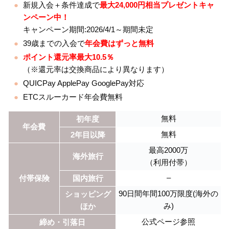
新規入会＋条件達成で
最大24,000円相当プレゼントキャ
ンペーン中！
キャンペーン期間:2026/4/1～期間未定
39歳までの入会で
年会費はずっと無料
ポイント還元率最大10.5％
（※還元率は交換商品により異なります）
QUICPay ApplePay GooglePay対応
ETCスルーカード年会費無料
無料
初年度
年会費
無料
2年目以降
最高2000万
海外旅行
（利用付帯）
–
付帯保険
国内旅行
90日間年間100万限度(海外の
ショッピング
み)
ほか
公式ページ参照
締め・引落日