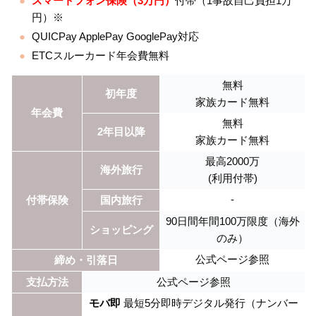
スマートフォン保険（3万円）
付帯（1事故自己負担1万
円）※
QUICPay ApplePay GooglePay対応
ETCスルーカード年会費無料
無料
初年度
家族カード無料
年会費
無料
2年目以降
家族カード無料
最高2000万
海外旅行
(利用付帯)
‐
付帯保険
国内旅行
90日間年間100万限度（海外
ショッピング
のみ）
公式ページ参照
締め・引落日
支払方法
公式ページ参照
モバ即
最短5分即時デジタル発行（ナンバー