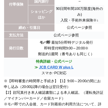
–
国内旅行
付帯保険
90日間年間100万限度(海外の
ショッピング
み)
ほか
入院・手術外来保険※↓
公式ページ参照
締め・引落日
支払方法
公式ページ参照
モバ即
最短5分即時デジタル発行
発行日数
即時受付時間9:00～20:00※
郵送約1週間（番号ありも同じく）
特典詳細・公式ページ
≫
JCB CARD W plus L
スマホ･PC対応
※【即時審査の時間帯と手続き】【1】9:00～20:00の間にお
申し込み（20:00以降の場合は翌日受付）
【2】顔写真付き本人確認書類による本人確認。（運転免許証
／マイナンバーカード／在留カード）
※モバ即での入会後、カード到着前の利用方法について、詳