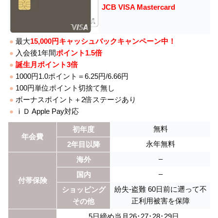
JCB VISA Mastercard
●
最大
15,000円キャッシュバックキャンペーン中！
●
入会後1年間
ポイント1.5倍
●
誕生月ポイント3倍
●
1000円1.0ポイント＝6.25円/6.66円
●
100円単位ポイント切捨て無し
●
ボーナスポイント＋2倍ステージあり
●
ⅰＤ Apple Pay対応
無料
初年度
年会費
永年無料
2年目以降
–
海外
–
国内
付帯保険
紛失-盗難 60日前に遡って不
ショッピング
正利用被害を保障
その他
5日締め当月26･27･28･29日