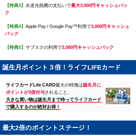
【特典3】
水道光熱費の支払いで
最大3,000円キャッシュバッ
ク
【特典4】
Apple Pay / Google Pay™利用で
3,000円キャッシュ
バック
【特典5】
サブスクの利用で
2,000円キャッシュバック
誕生月ポイント３倍！ライフLIFEカード
ライフカードLife CARD
最大の特徴は
誕生月に
ポイントが3倍付与
されること。
大きな買い物は誕生月まで待ってライフカード
で購入するのが絶対お得！
最大2倍のポイントステージ！