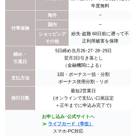
年度無料
–
海外
–
国内
付帯保険
紛失-盗難 60日前に遡って不
ショッピング
正利用被害を保障
その他
5日締め当月26･27･28･29日
締め・
翌月3日引き落とし
引落日
（金融機関による）
1回・ボーナス一括・分割
支払方法
ボーナス併用分割・リボ
最短2営業日
発行日数
(オンラインで支払い口座設定
＋正午までに申込み完了で)
お申し込み･公式サイトへ
≫
ライフカード（学生）
スマホ-PC対応