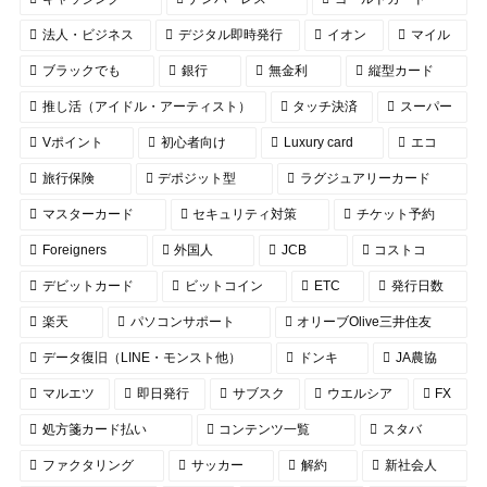
法人・ビジネス
デジタル即時発行
イオン
マイル
ブラックでも
銀行
無金利
縦型カード
推し活（アイドル・アーティスト）
タッチ決済
スーパー
Vポイント
初心者向け
Luxury card
エコ
旅行保険
デポジット型
ラグジュアリーカード
マスターカード
セキュリティ対策
チケット予約
Foreigners
外国人
JCB
コストコ
デビットカード
ビットコイン
ETC
発行日数
楽天
パソコンサポート
オリーブOlive三井住友
データ復旧（LINE・モンスト他）
ドンキ
JA農協
マルエツ
即日発行
サブスク
ウエルシア
FX
処方箋カード払い
コンテンツ一覧
スタバ
ファクタリング
サッカー
解約
新社会人