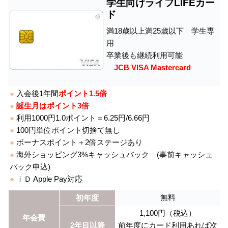
学生向けライフLIFEカー
ド
満18歳以上満25歳以下 学生専
用
卒業後も継続利用可能
JCB VISA Mastercard
●
入会後1年間
ポイント1.5倍
●
誕生月はポイント3倍
●
利用1000円1.0ポイント＝6.25円/6.66円
●
100円単位ポイント切捨て無し
●
ボーナスポイント＋2倍ステージあり
●
海外ショッピング3%キャッシュバック (事前キャッシュ
バック申込)
●
ⅰＤ Apple Pay対応
無料
初年度
1,100円（税込）
年会費
2年目以降
前年度にカード利用あれば次