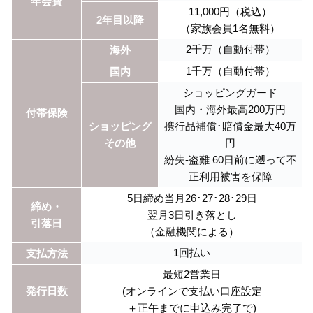
年会費
11,000円（税込）
2年目以降
（家族会員1名無料）
2千万（自動付帯）
海外
1千万（自動付帯）
国内
ショッピングガード
国内・海外最高200万円
付帯保険
ショッピング
携行品補償･賠償金最大40万
その他
円
紛失-盗難 60日前に遡って不
正利用被害を保障
5日締め当月26･27･28･29日
締め・
翌月3日引き落とし
引落日
（金融機関による）
1回払い
支払方法
最短2営業日
発行日数
(オンラインで支払い口座設定
＋正午までに申込み完了で)