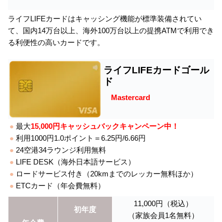
ライフLIFEカードはキャッシング機能が標準装備されてい
て、国内14万台以上、海外100万台以上の提携ATMで利用でき
る利便性の高いカードです。
ライフLIFEカードゴール
ド
Mastercard
●
最大
15,000円キャッシュバックキャンペーン中！
●
利用1000円1.0ポイント＝6.25円/6.66円
●
24空港34ラウンジ利用無料
●
LIFE DESK（海外日本語サービス）
●
ロードサービス付き（20kmまでのレッカー無料ほか）
●
ETCカード（年会費無料）
11,000円（税込）
初年度
（家族会員1名無料）