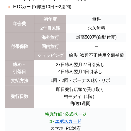
ETCカード(郵送10日〜2週間)
無料
初年度
年会費
永久無料
2年目以降
最高500万(自動付帯)
海外旅行
–
付帯保険
国内旅行
紛失･盗難不正使用全額補償
ショッピング
締め・
27日締め翌月27日引落し
引落日
4日締め翌月4日引落し
1回・2回・ボーナス1括・リボ
支払方法
即日発行店頭で受け取り
発行日数
柏モディ（1階）
郵送1週間
特典詳細･公式ページ
≫
エポスカード
スマホ･PC対応