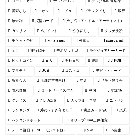
ゴールドカード
ナンバーレス
デジタル即時発行
審査なし
イオン
マイル
ブラックでも
銀行
無金利
縦型カード
推し活（アイドル・アーティスト）
ガソリン
Vポイント
初心者向け
タッチ決済
チケット予約
Foreigners
外国人
Luxury card
エコ
旅行保険
デポジット型
ラグジュアリーカード
ビットコイン
ETC
発行日数
統計
J-POINT
プラチナ
JCB
コストコ
デビットカード
新社会人
店舗経営者向け
年金
学生・留学生
表示価格
ロードサービス付き
中国
櫻坂46
クレヒス
クレカ診断
カップル・同棲
ニッセン
ランキング
締め・引き落とし日
税金カード払い
楽天
パソコンサポート
オリーブOlive三井住友
データ復旧（LINE・モンスト他）
ドンキ
JA農協