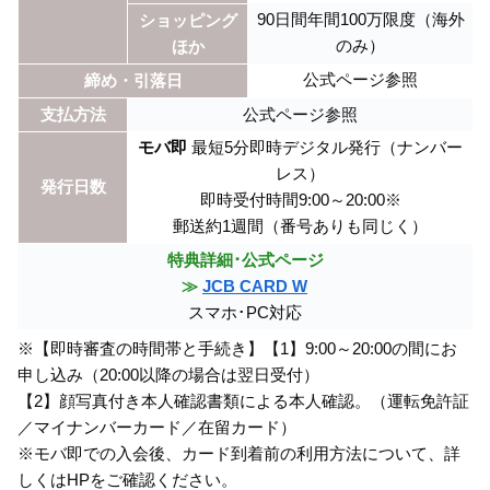
90日間年間100万限度（海外
ショッピング
のみ）
ほか
公式ページ参照
締め・引落日
支払方法
公式ページ参照
モバ即
最短5分即時デジタル発行（ナンバー
レス）
発行日数
即時受付時間9:00～20:00※
郵送約1週間（番号ありも同じく）
特典詳細･公式ページ
≫
JCB CARD W
スマホ･PC対応
※【即時審査の時間帯と手続き】【1】9:00～20:00の間にお
申し込み（20:00以降の場合は翌日受付）
【2】顔写真付き本人確認書類による本人確認。（運転免許証
／マイナンバーカード／在留カード）
※モバ即での入会後、カード到着前の利用方法について、詳
しくはHPをご確認ください。