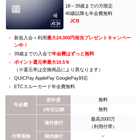
18～39歳までの方限定
40歳以降も年会費無料
JCB
新規入会＋利用
最大24,000円相当プレゼントキャンペー
ン中！
39歳までの入会で
年会費はずっと無料
ポイント還元率最大10.5％
（※還元率は交換商品により異なります）
QUICPay ApplePay GooglePay対応
ETCスルーカード年会費無料
無料
初年度
年会費
無料
2年目以降
最高2000万
海外旅行
（利用付帯）
–
付帯保険
国内旅行