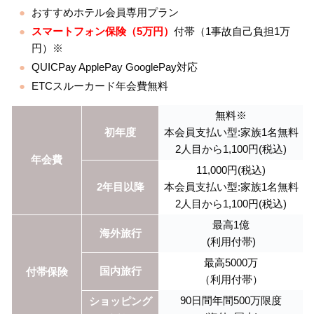
おすすめホテル会員専用プラン
スマートフォン保険（5万円）
付帯（1事故自己負担1万
円）※
QUICPay ApplePay GooglePay対応
ETCスルーカード年会費無料
無料※
初年度
本会員支払い型:家族1名無料
2人目から1,100円(税込)
年会費
11,000円(税込)
2年目以降
本会員支払い型:家族1名無料
2人目から1,100円(税込)
最高1億
海外旅行
(利用付帯)
最高5000万
国内旅行
付帯保険
（利用付帯）
90日間年間500万限度
ショッピング