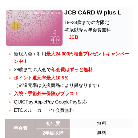
JCB CARD W plus L
18~39歳までの方限定
40歳以降も年会費無料
JCB
新規入会＋利用
最大24,000円相当プレゼントキャンペー
ン中！
39歳までの入会で
年会費はずっと無料
ポイント還元率最大10.5％
（※還元率は交換商品により異なります）
入院・手術外来保険がプラス！
QUICPay ApplePay GooglePay対応
ETCスルーカード年会費無料
無料
初年度
年会費
無料
2年目以降