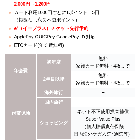
2,000円→1,200円
カード利用1000円ごとに1ポイント＝5円
（期限なし永久不滅ポイント）
e⁺（イープラス）チケット先行予約
ApplePay QUICPay GooglePay iＤ対応
ETCカード(年会費無料)
無料
初年度
家族カード無料・4枚まで
年会費
無料
2年目以降
家族カード無料・4枚まで
–
海外旅行
–
国内旅行
ネット不正使用損害補償
付帯保険
Super Value Plus
ショッピング
（個人賠償責任保険
国内海外ケガ入院･通院等）