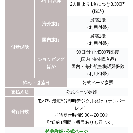
2年目以降
2人目より1名につき3,300円
(税込)
最高1億
海外旅行
（利用付帯）
最高1億
国内旅行
（利用付帯）
付帯保険
90日間年間500万限度
ショッピング
(国内･海外購入品)
ほか
国内・海外航空機遅延保険
（利用付帯）
公式ページ参照
締め・引落日
支払方法
公式ページ参照
モバ即
最短5分即時デジタル発行（ナンバー
レス）
発行日数
即時受付時間9:00～20:00※
郵送約1週間（番号ありも同じく）
特典詳細･公式ページ