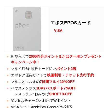
エポスEPOSカード
VISA
新規入会で
2000円分ポイントまたはクーポンプレゼント
キャンペーン中！
マルイ店舗･通販カード払い
ポイント2倍
エポトク優待サイトで
映画割引・チケット先行予約
マルコとマルオの
7日間マルイ10％OFF
ハウステンボス
1DAYパスポート7％OFF
レストラン･おみやげ
SHOP7％OFF
楽天Edyチャージと利用でWポイント
VISAタッチ ApplePay GooglePay対応