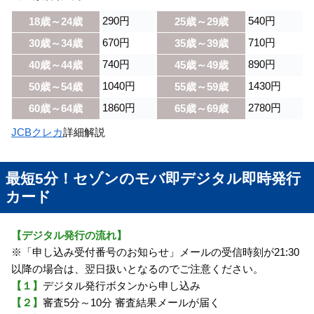
290円
540円
18歳～24歳
25歳～29歳
670円
710円
30歳～34歳
35歳～39歳
740円
890円
40歳～44歳
45歳～49歳
1040円
1430円
50歳～54歳
55歳～59歳
1860円
2780円
60歳～64歳
65歳～69歳
JCBクレカ
詳細解説
最短5分！セゾンのモバ即デジタル即時発行
カード
【デジタル発行の流れ】
※「申し込み受付番号のお知らせ」メールの受信時刻が21:30
以降の場合は、翌日扱いとなるのでご注意ください。
【１】
デジタル発行ボタンから申し込み
【２】
審査5分～10分 審査結果メールが届く