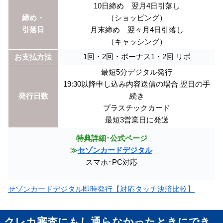
10日締め 翌月4日引落し
締め・
（ショッピング）
引落日
月末締め 翌々月4日引落し
（キャッシング）
1回・2回・ボーナス1・2回 リボ
お支払方法
最短5分デジタル発行
19:30以降申し込み内容送信の場合 翌日の手
発行日数
続き
プラスチックカード
最短3営業日に発送
特典詳細･公式ページ
≫
セゾンカードデジタル
スマホ･PC対応
せゾンカードデジタル即時発行【対応タッチ決済比較】
クレカ審査にもし通らなかったときにでき