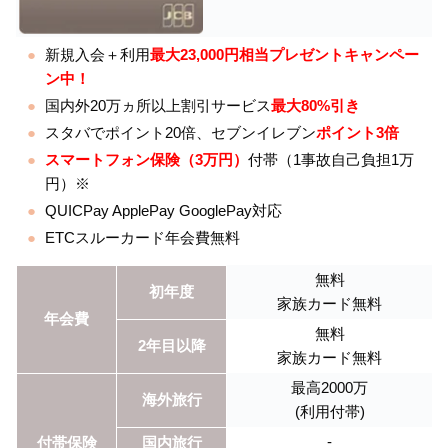
新規入会＋利用
最大23,000円相当プレゼントキャンペー
ン中！
国内外20万ヵ所以上割引サービス
最大80%引き
スタバでポイント20倍、セブンイレブン
ポイント3倍
スマートフォン保険（3万円）
付帯（1事故自己負担1万
円）※
QUICPay ApplePay GooglePay対応
ETCスルーカード年会費無料
無料
初年度
家族カード無料
年会費
無料
2年目以降
家族カード無料
最高2000万
海外旅行
(利用付帯)
‐
付帯保険
国内旅行