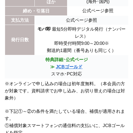
(海外･国内)
ほか
公式ページ参照
締め・引落日
支払方法
公式ページ参照
モバ即
最短5分即時デジタル発行（ナンバー
レス）
発行日数
即時受付時間9:00～20:00※
郵送約1週間（番号ありも同じく）
特典詳細･公式ページ
≫
JCBゴールド
スマホ･PC対応
※オンラインで申し込みの場合は初年度無料。（本会員の方
が対象です。資料請求でお申し込み、お切り替えの場合は対
象外）
※下記①～②の条件を満たしている場合、補償が適用されま
す。
①補償対象スマートフォンの通信料の支払いに、JCBゴール
ドを指定