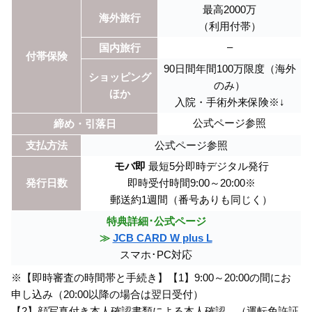
最高2000万
海外旅行
（利用付帯）
–
国内旅行
付帯保険
90日間年間100万限度（海外
ショッピング
のみ）
ほか
入院・手術外来保険※↓
公式ページ参照
締め・引落日
支払方法
公式ページ参照
モバ即
最短5分即時デジタル発行
発行日数
即時受付時間9:00～20:00※
郵送約1週間（番号ありも同じく）
特典詳細･公式ページ
≫
JCB CARD W plus L
スマホ･PC対応
※【即時審査の時間帯と手続き】【1】9:00～20:00の間にお
申し込み（20:00以降の場合は翌日受付）
【2】顔写真付き本人確認書類による本人確認。（運転免許証