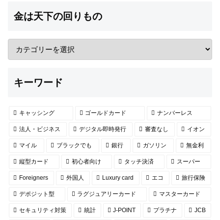
金は天下の回りもの
キーワード
キャッシング
ゴールドカード
ナンバーレス
法人・ビジネス
デジタル即時発行
審査なし
イオン
マイル
ブラックでも
銀行
ガソリン
無金利
縦型カード
初心者向け
タッチ決済
スーパー
Foreigners
外国人
Luxury card
エコ
旅行保険
デポジット型
ラグジュアリーカード
マスターカード
セキュリティ対策
統計
J-POINT
プラチナ
JCB