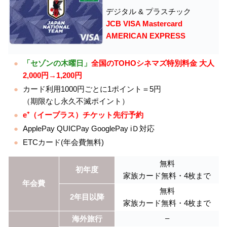
デジタル & プラスチック
JCB VISA Mastercard
AMERICAN EXPRESS
「セゾンの木曜日」
全国のTOHOシネマズ特別料金 大人
2,000円→1,200円
カード利用1000円ごとに1ポイント＝5円
（期限なし永久不滅ポイント）
e⁺（イープラス）チケット先行予約
ApplePay QUICPay GooglePay iＤ対応
ETCカード(年会費無料)
無料
初年度
家族カード無料・4枚まで
年会費
無料
2年目以降
家族カード無料・4枚まで
–
海外旅行