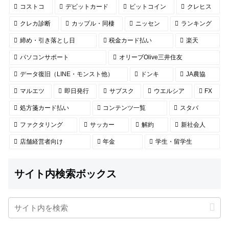
コストコ
デビットカード
ビットコイン
クレヒス
クレカ診断
カップル・同棲
ニッセン
ランキング
締め・引き落とし日
税金カード払い
楽天
パソコンサポート
オリーブOlive三井住友
データ復旧（LINE・モンスト他）
ドンキ
JA農協
マルエツ
即日発行
サブスク
ウエルシア
FX
処方箋カード払い
コンテンツ一覧
スタバ
ファクタリング
サッカー
解約
新社会人
店舗経営者向け
年金
学生・留学生
サイト内検索ボックス