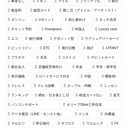
審査なし
イオン
マイル
ブラックでも
銀行
無金利
縦型カード
推し活（アイドル・アーティスト）
ガソリン
Vポイント
初心者向け
タッチ決済
チケット予約
Foreigners
外国人
Luxury card
エコ
旅行保険
デポジット型
ラグジュアリーカード
ビットコイン
ETC
発行日数
統計
J-POINT
プラチナ
JCB
コストコ
デビットカード
新社会人
店舗経営者向け
年金
学生・留学生
表示価格
ロードサービス付き
中国
櫻坂46
クレヒス
クレカ診断
カップル・同棲
ニッセン
ランキング
締め・引き落とし日
税金カード払い
楽天
パソコンサポート
オリーブOlive三井住友
データ復旧（LINE・モンスト他）
ドンキ
JA農協
マルエツ
即日発行
サブスク
ウエルシア
FX