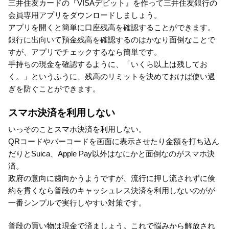
三井住友カードの『VISAデビット』を作って三井住友銀行の
会員専用アプリをダウンロードしましょう。
アプリを開くと簡単に口座残高を確認することができます。
銀行に出向いて預金残高を確認するのはかなり面倒なことで
すが、アプリでチェックするなら簡単です。
手持ちの現金を確認するように、「いくら以上は残してお
く。」というふうに、残高のリミットを決めておけば使い過
ぎを防ぐことができます。
スマホ決済を利用しない
いっそのことスマホ決済を利用しない。
QRコードやバーコードを画面に表示させたり金額を打ち込ん
だりとSuica、Apple Pay以外はなにかと面倒なのがスマホ決
済。
政府の意向に歯向かうようですが、流行に押し流されずに倹
約を貫くなら普段のキャッシュレス決済を利用しないのがが
一番シンプルで実行しやすい対策です。
普段の買い物は現金で済ましょう。これで悩みから解放され