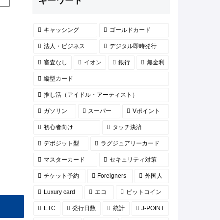
キーワード
キャッシング
ゴールドカード
法人・ビジネス
デジタル即時発行
審査なし
イオン
銀行
無金利
縦型カード
推し活（アイドル・アーティスト）
ガソリン
スーパー
Vポイント
初心者向け
タッチ決済
デポジット型
ラグジュアリーカード
マスターカード
セキュリティ対策
チケット予約
Foreigners
外国人
Luxury card
エコ
ビットコイン
ETC
発行日数
統計
J-POINT