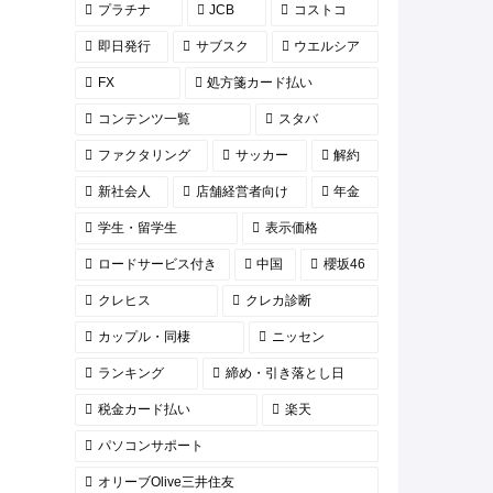
プラチナ
JCB
コストコ
即日発行
サブスク
ウエルシア
FX
処方箋カード払い
コンテンツ一覧
スタバ
ファクタリング
サッカー
解約
新社会人
店舗経営者向け
年金
学生・留学生
表示価格
ロードサービス付き
中国
櫻坂46
クレヒス
クレカ診断
カップル・同棲
ニッセン
ランキング
締め・引き落とし日
税金カード払い
楽天
パソコンサポート
オリーブOlive三井住友