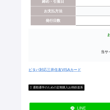
締め・引落日
お支払方法
発行日数
当サ
ピタパ対応三井住友VISAカード
通勤通学のための定期購入お得鉄道系
LINE