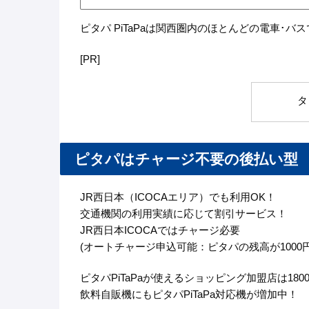
ピタパ PiTaPaは関西圏内のほとんどの電車･バ
[PR]
タ
ピタパはチャージ不要の後払い型
JR西日本（ICOCAエリア）でも利用OK！
交通機関の利用実績に応じて割引サービス！
JR西日本ICOCAではチャージ必要
(オートチャージ申込可能：ピタパの残高が1000
ピタパPiTaPaが使えるショッピング加盟店は180
飲料自販機にもピタパPiTaPa対応機が増加中！