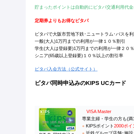
貯まったポイントは自動的にピタパ交通利用代金
定期券よりもお得なピタパ
ピタパで大阪市営地下鉄･ニュートラム･バスを
一般(大人)1万円までの利用が一律１０％割引
学生(大人は登録要)1万円までの利用が一律２０
シニア(65歳以上登録要)１０％以上の割引率
ピタパ入会方法（公式サイト）
ピタパ同時申込みのKIPS UCカード
VISA Master
専業主婦・学生の方も(満
●
KIPSポイント
2000ポ
●
近鉄グループ店舗･施設