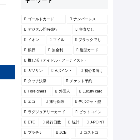
キーワード
ゴールドカード
ナンバーレス
デジタル即時発行
審査なし
イオン
マイル
ブラックでも
銀行
無金利
縦型カード
推し活（アイドル・アーティスト）
ガソリン
Vポイント
初心者向け
タッチ決済
チケット予約
Foreigners
外国人
Luxury card
エコ
旅行保険
デポジット型
ラグジュアリーカード
ビットコイン
ETC
発行日数
統計
J-POINT
プラチナ
JCB
コストコ