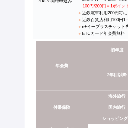
PiTaPa同時申込み
100円/200円＝1ポイ
●
近鉄電車利用200円毎に
●
近鉄百貨店利用100円1
●
e+イープラスチケット
●
ETCカード年会費無料
初年度
年会費
2年目以降
海外旅行
付帯保険
国内旅行
ショッピング