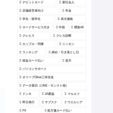
デビットカード
新社会人
店舗経営者向け
年金
学生・留学生
表示価格
ロードサービス付き
中国
櫻坂46
クレヒス
クレカ診断
カップル・同棲
ニッセン
ランキング
締め・引き落とし日
税金カード払い
楽天
パソコンサポート
オリーブOlive三井住友
データ復旧（LINE・モンスト他）
ドンキ
JA農協
マルエツ
即日発行
サブスク
ウエルシア
FX
処方箋カード払い