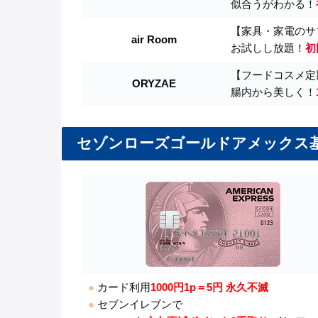
似合うがわかる！
【家具・家電のサ
air Room
お試しし放題！
初
【フードコスメ定
ORYZAE
腸内から美しく！
セゾンローズゴールドアメックス
●
カード利用
1000円1p＝5円 永久不滅
●
セブンイレブンで