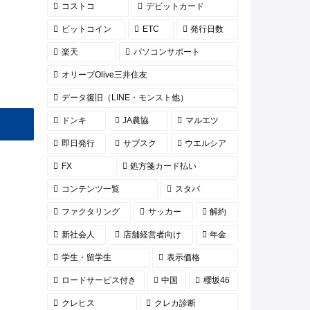
コストコ
デビットカード
ビットコイン
ETC
発行日数
楽天
パソコンサポート
オリーブOlive三井住友
データ復旧（LINE・モンスト他）
ドンキ
JA農協
マルエツ
即日発行
サブスク
ウエルシア
FX
処方箋カード払い
コンテンツ一覧
スタバ
ファクタリング
サッカー
解約
新社会人
店舗経営者向け
年金
学生・留学生
表示価格
ロードサービス付き
中国
櫻坂46
クレヒス
クレカ診断