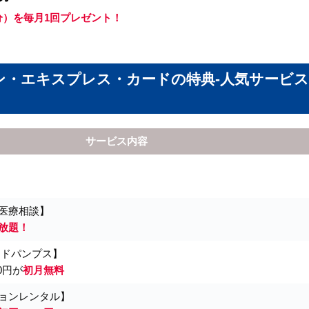
0円分）を毎月1回プレゼント！
！
ン・エキスプレス・カードの特典-人気サービ
サービス内容
医療相談】
放題！
イドパンプス】
0円が
初月無料
ョンレンタル】