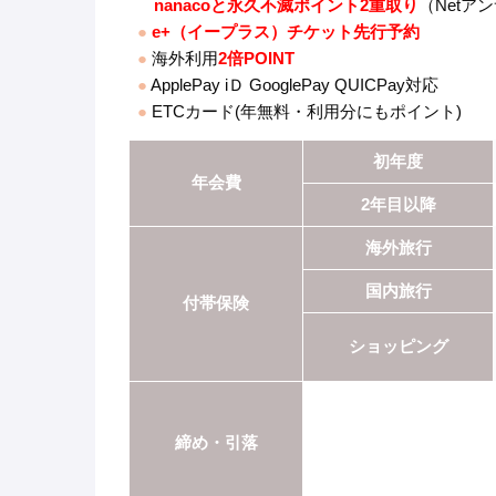
nanacoと永久不滅ポイント2重取り
（Netア
●
e+（イープラス）チケット先行予約
●
海外利用
2倍POINT
●
ApplePay iＤ GooglePay QUICPay対応
●
ETCカード(年無料・利用分にもポイント)
初年度
年会費
2年目以降
海外旅行
国内旅行
付帯保険
ショッピング
締め・引落