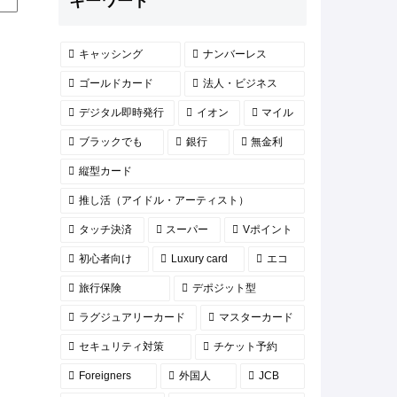
キーワード
キャッシング
ナンバーレス
ゴールドカード
法人・ビジネス
デジタル即時発行
イオン
マイル
ブラックでも
銀行
無金利
縦型カード
推し活（アイドル・アーティスト）
タッチ決済
スーパー
Vポイント
初心者向け
Luxury card
エコ
旅行保険
デポジット型
ラグジュアリーカード
マスターカード
セキュリティ対策
チケット予約
Foreigners
外国人
JCB