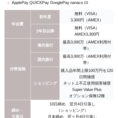
ApplePay QUICKPay GooglePay nanaco iＤ
無料（VISA）
初年度
3,300円（AMEX）
年会費
無料（VISA）
2年目以降
AMEX3,300円
最高3,000万（AMEX利用付
海外旅行
帯）
最高3,000万（AMEX利用付
国内旅行
帯）
付帯保険
購入品年間上限100万円を120
日間補償
ショッピング
ネット上不正使用損害補償
Super Value Plus
オプション保険12種
10日締め 翌月4日引落し
締め・
（ショッピング）
引落日
月末締め 翌々月4日引落し