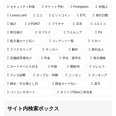
セキュリティ対策
チケット予約
Foreigners
外国人
Luxury card
エコ
ビットコイン
ETC
発行日数
統計
J-POINT
プラチナ
JCB
コストコ
即日発行
サブスク
ウエルシア
FX
処方箋カード払い
コンテンツ一覧
スタバ
ファクタリング
サッカー
解約
新社会人
店舗経営者向け
年金
学生・留学生
表示価格
ロードサービス付き
中国
櫻坂46
クレヒス
クレカ診断
カップル・同棲
ニッセン
ランキング
締め・引き落とし日
税金カード払い
楽天
パソコンサポート
オリーブOlive三井住友
サイト内検索ボックス