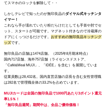
てスマホのロックを解除して・・
しかしテレビで知ったのが無印良品の
ダイヤル式キッチンタ
イマー！
これなら手が濡れていたり粉だらけだとしても手首や肘でセ
ット、スタートが可能です。マグネット付きなので冷蔵庫の
ドアにくっつけるだけです。
おすすめの無印良品キッチング
ッズ
です。
無印良品の店舗は1474店舗。（2025年8月期末時点）
国内717店舗、海外757店舗（ライセンスドストア、
「Café&Meal MUJI」、「IDÉE」を含む）を展開していま
す。
従業員数は28,432名。国内直営店舗の店長を含む女性管理職
は282名で管理職全体の33.2%を占めています。
MUJIカードは全国の無印良品で1000円あたり3ポイント還元
率1.5％！
「無印良品週間」期間中は、全品ご優待価格！