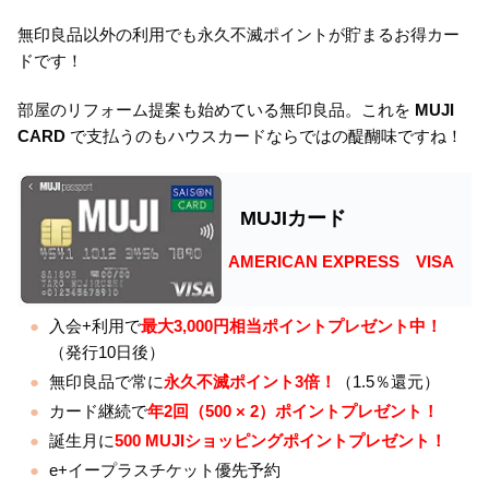
無印良品以外の利用でも永久不滅ポイントが貯まるお得カー
ドです！
部屋のリフォーム提案も始めている無印良品。これを
MUJI
CARD
で支払うのもハウスカードならではの醍醐味ですね！
MUJIカード
AMERICAN EXPRESS VISA
入会+利用で
最大3,000円相当ポイントプレゼント中！
（発行10日後）
無印良品で常に
永久不滅ポイント3倍！
（1.5％還元）
カード継続で
年2回（500 × 2）ポイントプレゼント！
誕生月に
500 MUJIショッピングポイントプレゼント！
e+イープラスチケット優先予約