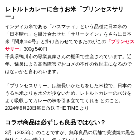
レトルトカレーに合うお米「プリンセスサリ
ー」
インディカ米である「バスマティ」という品種に日本米の
「日本晴れ」を掛け合わせた「サリークイン」をさらに日本
米「関東150号」と掛け合わせてできたのがこの
「プリンセス
サリー」
300g 540円
千葉県鴨川市の専業農家さんの棚田で生産されています。近
年、猛暑による高温障害でおコメの不作の救世主になるので
はないかと言われいます。
「プリンセスサリー」は細長いかたちをした米粒で、日本の
うるち米よりも水分が少ないため、レトルトカレーの水分を
よく吸収してカレーの味を引き立ててくれる とのこと。
2024年8月28日毎日放送 THE TIME より
コラボ商品は必ずしも良品ではない？
3月（2025年）のことですが、無印良品の店舗で美濃焼の黒色
麺鉢をふたつ購入し、使っていました。