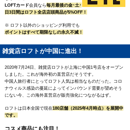
LOFTカード
会員なら
毎月最後の金･土･
日3日間はロフト全店店頭商品が5%OFF！
※ ロフト以外のショッピング利用でも
ポイントはすべて期限なしの永久不滅！
雑貨店ロフトが中国に進出！
2020年7月24日、雑貨店ロフトが上海に中国1号店をオープン
しました。これが海外初の直営店だそうです。
中国人旅行者にとってロフト人気は相当なものだった。コロ
ナウィルス感染の蔓延によってインバウンド需要が望めそう
にない今、この海外直営店が販売強化につながるはず。
ロフトは日本全国で現在
180店舗（2025年4月時点）を展開中
です。
コスメ商品にも注目！