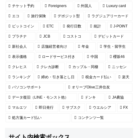
チケット予約
Foreigners
外国人
Luxury card
エコ
旅行保険
デポジット型
ラグジュアリーカード
ビットコイン
ETC
発行日数
統計
J-POINT
プラチナ
JCB
コストコ
デビットカード
新社会人
店舗経営者向け
年金
学生・留学生
表示価格
ロードサービス付き
中国
櫻坂46
クレヒス
クレカ診断
カップル・同棲
ニッセン
ランキング
締め・引き落とし日
税金カード払い
楽天
パソコンサポート
オリーブOlive三井住友
データ復旧（LINE・モンスト他）
ドンキ
JA農協
マルエツ
即日発行
サブスク
ウエルシア
FX
処方箋カード払い
コンテンツ一覧
サイト内検索ボックス