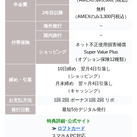
年会費
無料
2年目以降
（AMEXのみ3,300円税込）
–
海外旅行
–
国内旅行
付帯保険
ネット不正使用損害補償
ショッピング
Super Value Plus
（オプション保険12種類）
10日締め 翌月4日引落し
（ショッピング）
締め・引落
月末締め 翌々月4日引落し
（キャッシング）
1回 2回 ボーナス1回 2回 リボ
お支払方法
最短5分デジタル発行
発行日数
特典詳細･公式サイト
≫
ロフトカード
スマホ＆PC対応